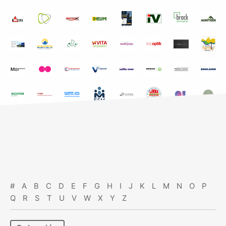
#
A
B
C
D
E
F
G
H
I
J
K
L
M
N
O
P
Q
R
S
T
U
V
W
X
Y
Z