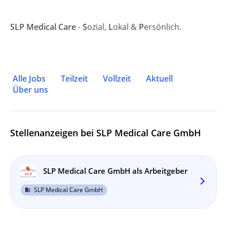
SLP Medical Care
-
S
ozial,
L
okal &
P
ersönlich.
Alle Jobs
Teilzeit
Vollzeit
Aktuell
Über uns
Stellenanzeigen bei SLP Medical Care GmbH
SLP Medical Care GmbH als Arbeitgeber
arrow_forward_ios
SLP Medical Care GmbH
business