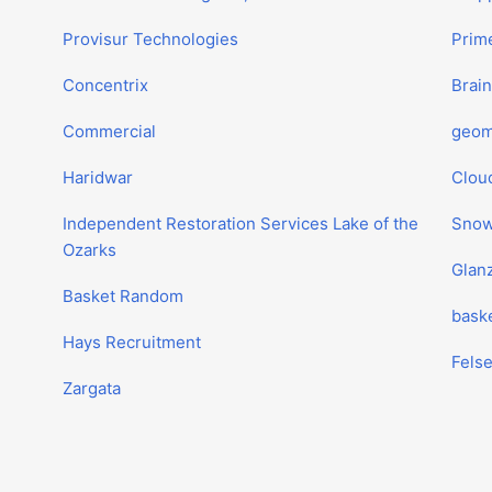
Provisur Technologies
Prim
Concentrix
Brai
Commercial
geom
Haridwar
Cloud
Independent Restoration Services Lake of the
Snow
Ozarks
Glanz
Basket Random
baske
Hays Recruitment
Felse
Zargata