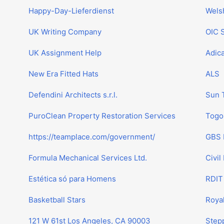
Happy-Day-Lieferdienst
Wels
UK Writing Company
OIC S
UK Assignment Help
Adic
New Era Fitted Hats
ALS
Defendini Architects s.r.l.
Sun 
PuroClean Property Restoration Services
Togo
https://teamplace.com/government/
GBS 
Formula Mechanical Services Ltd.
Civil
Estética só para Homens
RDIT 
Basketball Stars
Roya
121 W 61st Los Angeles, CA 90003
Step