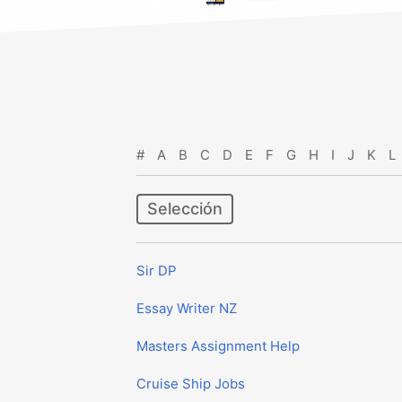
#
A
B
C
D
E
F
G
H
I
J
K
L
Selección
Sir DP
Essay Writer NZ
Masters Assignment Help
Cruise Ship Jobs