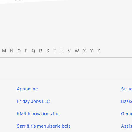
M
N
O
P
Q
R
S
T
U
V
W
X
Y
Z
Apptadinc
Stru
Friday Jobs LLC
Baske
KMR Innovations Inc.
Geom
Sarr & fis menuiserie bois
Assis