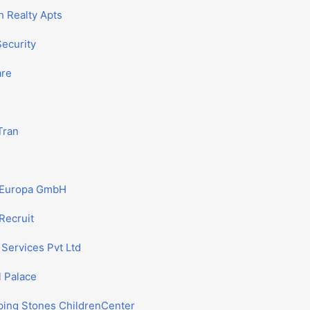
h Realty Apts
ecurity
are
Tran
Europa GmbH
 Recruit
Services Pvt Ltd
l Palace
ping Stones ChildrenCenter