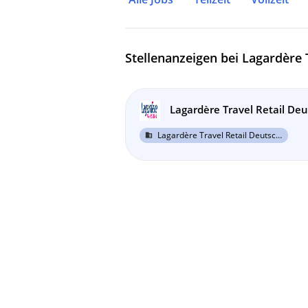
Stellenanzeigen bei Lagardère
Lagardère Travel Retail De
Lagardère Travel Retail Deutschland Foodservice GmbH
business