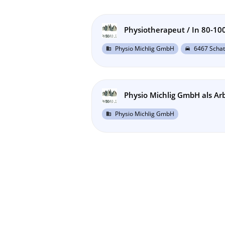
Physiotherapeut / In 80-10
Physio Michlig GmbH
6467 Schat
business
directions_car
Physio Michlig GmbH als Ar
Physio Michlig GmbH
business