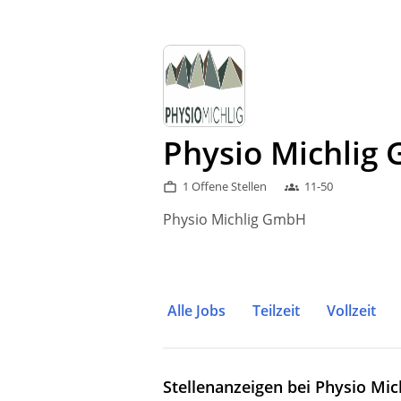
Physio Michlig
1 Offene Stellen
11-50
work_outline
groups
Physio Michlig GmbH
Alle Jobs
Teilzeit
Vollzeit
Stellenanzeigen bei Physio Mi