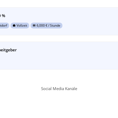
0 %
tdorf
Vollzeit
6,000
€ / Stunde
work
money
beitgeber
Social Media Kanäle