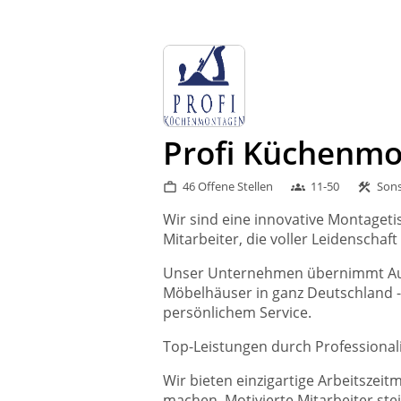
Profi Küchenm
46 Offene Stellen
11-50
Sons
work_outline
groups
construction
Wir sind eine innovative Montageti
Mitarbeiter, die voller Leidenschaf
Unser Unternehmen übernimmt Au
Möbelhäuser in ganz Deutschland 
persönlichem Service.
Top-Leistungen durch Professional
Wir bieten einzigartige Arbeitszeit
machen. Motivierte Mitarbeiter stei