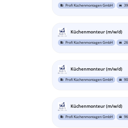
Profi Küchenmontagen GmbH
39
business
directions_car
Küchenmonteur (m/w/d)
Profi Küchenmontagen GmbH
26
business
directions_car
Küchenmonteur (m/w/d)
Profi Küchenmontagen GmbH
90
business
directions_car
Küchenmonteur (m/w/d)
Profi Küchenmontagen GmbH
96
business
directions_car