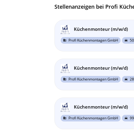
Stellenanzeigen bei Profi K
Küchenmonteur (m/w/d)
Profi Küchenmontagen GmbH
50
business
directions_car
Küchenmonteur (m/w/d)
Profi Küchenmontagen GmbH
28
business
directions_car
Küchenmonteur (m/w/d)
Profi Küchenmontagen GmbH
99
business
directions_car