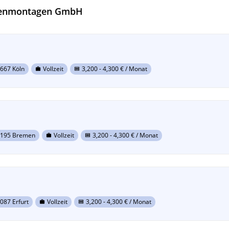
üchenmontagen GmbH
667 Köln
Vollzeit
3,200
-
4,300
€ / Monat
work
money
195 Bremen
Vollzeit
3,200
-
4,300
€ / Monat
work
money
087 Erfurt
Vollzeit
3,200
-
4,300
€ / Monat
work
money