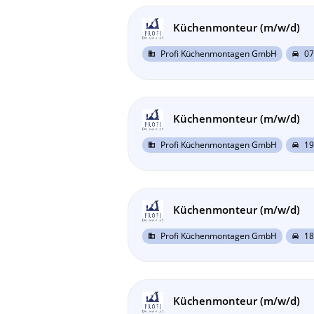
Küchenmonteur (m/w/d)
Profi Küchenmontagen GmbH
07
business
directions_car
Küchenmonteur (m/w/d)
Profi Küchenmontagen GmbH
19
business
directions_car
Küchenmonteur (m/w/d)
Profi Küchenmontagen GmbH
18
business
directions_car
Küchenmonteur (m/w/d)