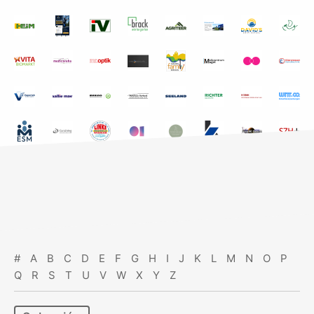
#
A
B
C
D
E
F
G
H
I
J
K
L
M
N
O
P
Q
R
S
T
U
V
W
X
Y
Z