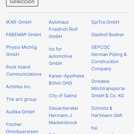
Selección
IKAR-GmbH
Autohaus
SpiTra GmbH
Friedrich Rolf
FABEMA® GmbH
Gasthof Bodner
GmbH
Physio Michlig
GEPCOC
ics for
GmbH
German Piping &
automotive
Construction
GmbH
Rock Island
Company
Communications
Kaiser-Apotheke
Stredele
Böhm OHG
Achilles Inc.
Milchtransporte
City of Salina
GmbH & Co. KG
The arti group
Steuerberater
Schmitz &
Audika GmbH
Hermann J.
Hartmann GbR
Mackenbrock
Fischer
hsi
Omnibusreisen