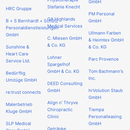
GmbH
Stefanie Knecht
HRC Gruppe
PM Personal
GA Highlands
B + S Bernhardt + Schütz
GmbH
Medical Services
Personaldienstleistungen
Ullmann Farben
GmbH
C. Miesen GmbH
& Heimtex GmbH
& Co. KG
Sunshine &
& Co. KG
Heart Care
Lohner
Parc Provence
Service Ltd.
Spargelhof
GmbH & Co. KG
Tom Bachmann's
Bedürftig
Inc.
Umzüge GmbH
DEED Consulting
GmbH
hrVolution Staub
re:trust connects
GmbH
Align n' Thryve
Malerbetrieb
Chiropractic
Tiempa
Kluge GmbH
Clinic
Personalleasing
SLP Medical
GmbH
Getränke