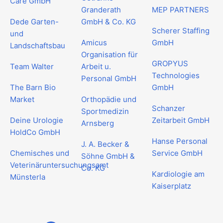
Care GmbH
Granderath
MEP PARTNERS
Dede Garten-
GmbH & Co. KG
Scherer Staffing
und
Amicus
GmbH
Landschaftsbau
Organisation für
GROPYUS
Team Walter
Arbeit u.
Technologies
Personal GmbH
The Barn Bio
GmbH
Market
Orthopädie und
Schanzer
Sportmedizin
Deine Urologie
Zeitarbeit GmbH
Arnsberg
HoldCo GmbH
Hanse Personal
J. A. Becker &
Chemisches und
Service GmbH
Söhne GmbH &
Veterinäruntersuchungsamt
Co. KG
Kardiologie am
Münsterla
Kaiserplatz