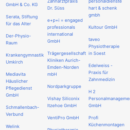
Zahnarztpraxis
personaldienste
GmbH & Co. KG
Dr. Süss
hart & schenk
gmbh
Serata, Stiftung
e+p+i = engaged
für das Alter
professionals
Kultour GmbH
international
Der-Physio-
taveo
GmbH
Raum
Physiotherapie
Trägergesellschaft
in Soest
Krankengymnastik
Kliniken Aurich-
Umkirch
Edelweiss -
Emden-Norden
Praxis für
Mediavita
mbH
Zahnmedizin
Häuslicher
Nordparkgruppe
Pflegedienst
H 2
GmbH
Vishay Siliconix
Personalmanageme
Itzehoe GmbH
GmbH
Schmallenbach-
Verbund
VentiPro GmbH
Profi
Küchenmontagen
Welink
Physiotherapie