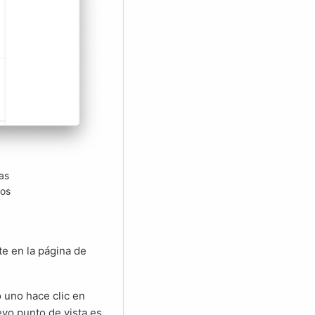
as
ros
evo punto de vista es