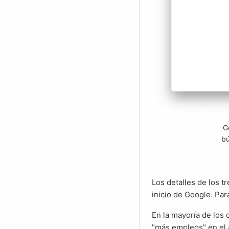
G
bú
Los detalles de los tres primeros anuncios de empleo pueden mostrarse directamente en la página de
inicio de Google. Par
En la mayoría de los casos, se encontrarán muchas más ofertas de trabajo. En cuanto uno hace clic en
"más empleos" en el 