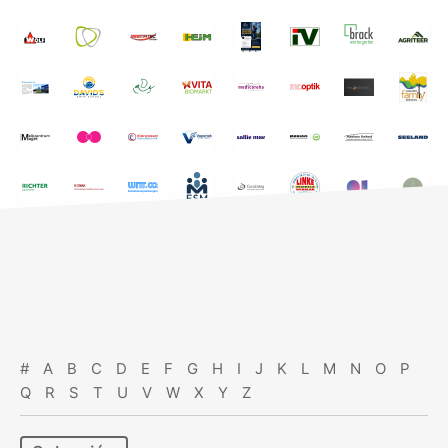
#
A
B
C
D
E
F
G
H
I
J
K
L
M
N
O
P
Q
R
S
T
U
V
W
X
Y
Z