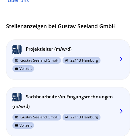
Über uns
Stellenanzeigen bei Gustav Seeland GmbH
Projektleiter (m/w/d)
arrow_forward_ios
Gustav Seeland GmbH
22113 Hamburg
business
directions_car
Vollzeit
work
Sachbearbeiter/in Eingangsrechnungen
(m/w/d)
arrow_forward_ios
Gustav Seeland GmbH
22113 Hamburg
business
directions_car
Vollzeit
work