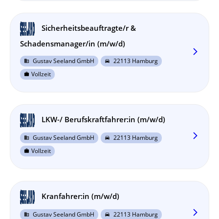
Sicherheitsbeauftragte/r &
Schadensmanager/in (m/w/d)
arrow_forward_ios
Gustav Seeland GmbH
22113 Hamburg
business
directions_car
Vollzeit
work
LKW-/ Berufskraftfahrer:in (m/w/d)
arrow_forward_ios
Gustav Seeland GmbH
22113 Hamburg
business
directions_car
Vollzeit
work
Kranfahrer:in (m/w/d)
arrow_forward_ios
Gustav Seeland GmbH
22113 Hamburg
business
directions_car