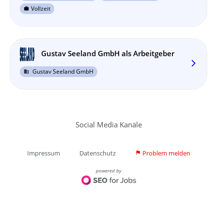
Vollzeit
work
Gustav Seeland GmbH als Arbeitgeber
arrow_forward_ios
Gustav Seeland GmbH
business
Social Media Kanäle
Impressum
Datenschutz
Problem melden
flag