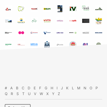
#
A
B
C
D
E
F
G
H
I
J
K
L
M
N
O
P
Q
R
S
T
U
V
W
X
Y
Z