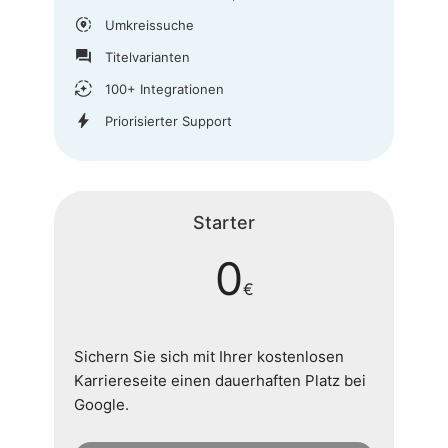
share_location
Umkreissuche
question_answer
Titelvarianten
auto_mode
100+ Integrationen
bolt
Priorisierter Support
Starter
0
€
Sichern Sie sich mit Ihrer kostenlosen
Karriereseite einen dauerhaften Platz bei
Google.