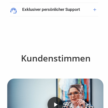
support_agent
add
Exklusiver persönlicher Support
Kundenstimmen
play_arrow