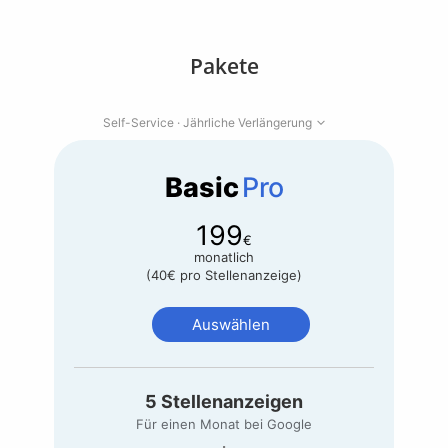
Pakete
expand_more
Self-Service ·
Jährliche Verlängerung
Basic
Pro
199
€
monatlich
(
40
€
pro Stellenanzeige)
Auswählen
5
Stellenanzeigen
Für einen Monat bei Google