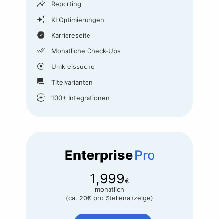
insights
Reporting
auto_awesome
KI Optimierungen
verified
Karriereseite
done_all
Monatliche Check-Ups
share_location
Umkreissuche
question_answer
Titelvarianten
auto_mode
100+ Integrationen
Enterprise
Pro
1,999
€
monatlich
(ca.
20
€
pro Stellenanzeige)