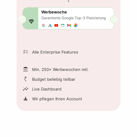
Werbewoche
Garantierte Google
Top-3
Platzierung
diamond
checklist
Alle Enterprise Features
account_balance
Min. 250× Werbewochen mtl.
switch_access_shortcut
Budget beliebig teilbar
insights
Live Dashboard
self_improvement
Wir pflegen Ihren Account