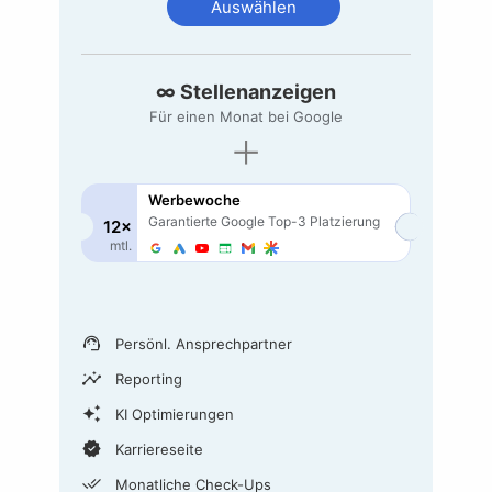
Auswählen
∞ Stellenanzeigen
Für einen Monat bei Google
+
Werbewoche
Garantierte Google
Top-3
Platzierung
12×
mtl.
support_agent
Persönl. Ansprechpartner
insights
Reporting
auto_awesome
KI Optimierungen
verified
Karriereseite
done_all
Monatliche Check-Ups