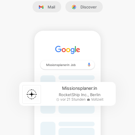
Mail
Discover
Missionsplanerin Job
Missionsplaner:in
RocketShip Inc., Berlin
vor 21 Stunden
Vollzeit
schedule
work