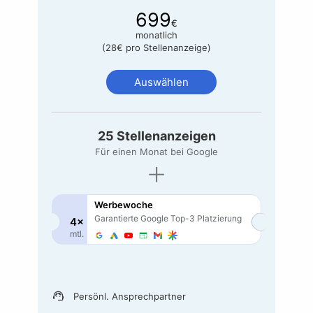
699
€
monatlich
(
28
€
pro Stellenanzeige)
Auswählen
25
Stellenanzeigen
Für einen Monat bei Google
+
Werbewoche
Garantierte Google
Top-3
Platzierung
4×
mtl.
support_agent
Persönl. Ansprechpartner