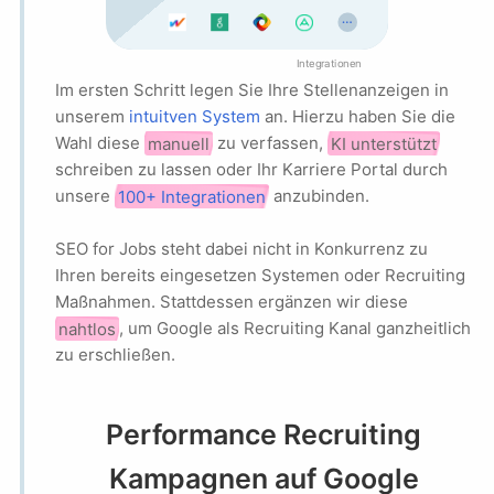
more_horiz
Integrationen
Im ersten Schritt legen Sie Ihre Stellenanzeigen in
unserem
intuitven System
an. Hierzu haben Sie die
Wahl diese
manuell
zu verfassen,
KI unterstützt
schreiben zu lassen oder Ihr Karriere Portal durch
unsere
100+ Integrationen
anzubinden.
SEO for Jobs steht dabei nicht in Konkurrenz zu
Ihren bereits eingesetzen Systemen oder Recruiting
Maßnahmen. Stattdessen ergänzen wir diese
nahtlos
, um Google als Recruiting Kanal ganzheitlich
zu erschließen.
Performance Recruiting
Kampagnen auf Google