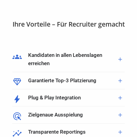
Ihre Vorteile – Für Recruiter gemacht
groups
Kandidaten in allen Lebenslagen
add
erreichen
diamond
add
Garantierte Top-3 Platzierung
bolt
add
Plug & Play Integration
ads_click
add
Zielgenaue Ausspielung
insights
add
Transparente Reportings