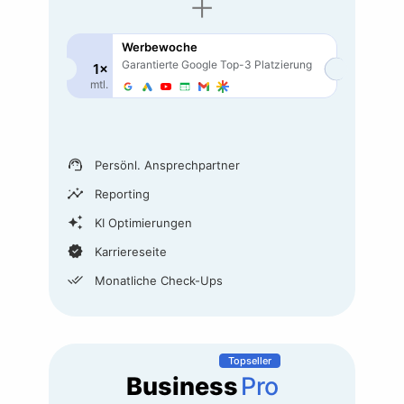
+
Werbewoche
Garantierte Google
Top-3
Platzierung
1×
mtl.
support_agent
Persönl. Ansprechpartner
insights
Reporting
auto_awesome
KI Optimierungen
verified
Karriereseite
done_all
Monatliche Check-Ups
Topseller
Business
Pro