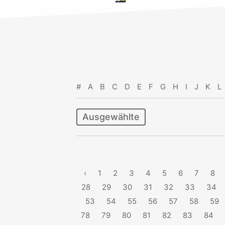
#
A
B
C
D
E
F
G
H
I
J
K
L
Ausgewählte
‹
1
2
3
4
5
6
7
8
28
29
30
31
32
33
34
53
54
55
56
57
58
59
78
79
80
81
82
83
84