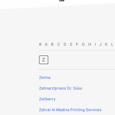
#
A
B
C
D
E
F
G
H
I
J
K
L
z
Zenna
Zahnarztpraxis Dr. Süss
Zellberry
Zahrat Al Madina Printing Services