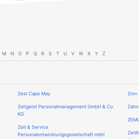
M
N
O
P
Q
R
S
T
U
V
W
X
Y
Z
Zest Cape May
Zinn 
Zeitgeist Personalmanagement GmbH & Co.
Zahnä
KG
ZEML
Zeit & Service
Zeitf
Personalentwicklungsgesellschaft mbH