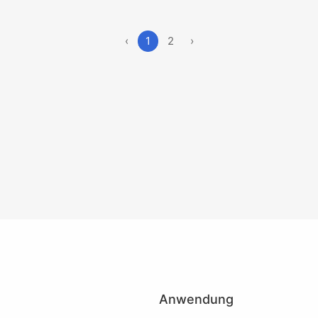
‹
1
2
›
Anwendung