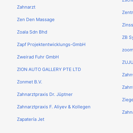
Zahnarzt
Zentr
Zen Den Massage
Zins
Zoala Sdn Bhd
ZB S
Zapf Projektentwicklungs-GmbH
zoom 
Zweirad Fuhr GmbH
ZUJU
ZION AUTO GALLERY PTE LTD
Zahn
Zonmet B.V.
Zahn
Zahnarztpraxis Dr. Jüptner
Zieg
Zahnarztpraxis F. Aliyev & Kollegen
Zahna
Zapatería Jet