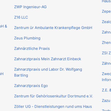
Haush
ZWP Ingenieur-AG
Zepe
Z16 LLC
Zeal
bH &
Zentrum ür Ambulante Krankenpflege GmbH
Zahna
Zeus Plumbing
Zhen
Zahnärztliche Praxis
ZSI 
Zahnarztpraxis Mein Zahnarzt Einbeck
Zähn
Zahnarztpraxis und Labor Dr. Wolfgang
bH
Zwec
Bartling
Info
Zahnarztpraxis Ego
Z.E. 
Zentrum für Gehörlosenkultur Dortmund e.V.
Zazu
Zöller UG - Dienstleistungen rund ums Haus
Zsch