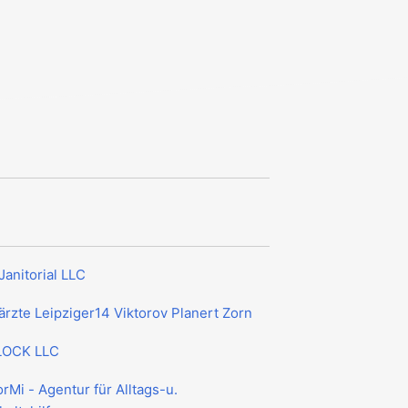
Janitorial LLC
rzte Leipziger14 Viktorov Planert Zorn
OCK LLC
orMi - Agentur für Alltags-u.