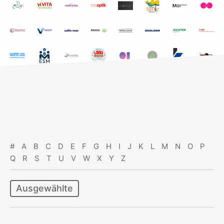
#
A
B
C
D
E
F
G
H
I
J
K
L
M
N
O
P
Q
R
S
T
U
V
W
X
Y
Z
Ausgewählte