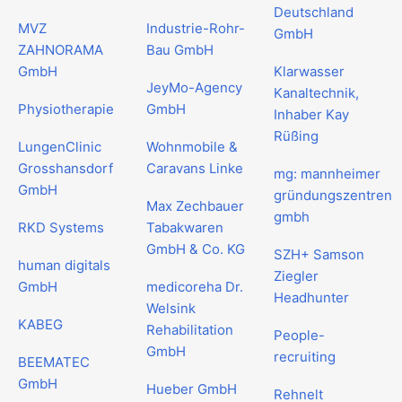
Deutschland
MVZ
Industrie-Rohr-
GmbH
ZAHNORAMA
Bau GmbH
GmbH
Klarwasser
JeyMo-Agency
Kanaltechnik,
Physiotherapie
GmbH
Inhaber Kay
Rüßing
LungenClinic
Wohnmobile &
Grosshansdorf
Caravans Linke
mg: mannheimer
GmbH
gründungszentren
Max Zechbauer
gmbh
RKD Systems
Tabakwaren
GmbH & Co. KG
SZH+ Samson
human digitals
Ziegler
GmbH
medicoreha Dr.
Headhunter
Welsink
KABEG
Rehabilitation
People-
GmbH
recruiting
BEEMATEC
GmbH
Hueber GmbH
Rehnelt