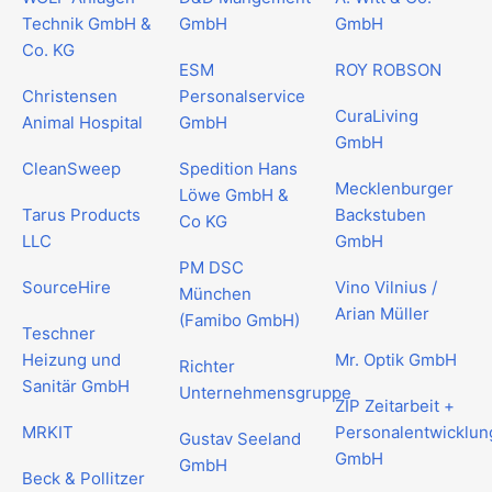
Technik GmbH &
GmbH
GmbH
Co. KG
ESM
ROY ROBSON
Christensen
Personalservice
CuraLiving
Animal Hospital
GmbH
GmbH
CleanSweep
Spedition Hans
Mecklenburger
Löwe GmbH &
Tarus Products
Backstuben
Co KG
LLC
GmbH
PM DSC
SourceHire
Vino Vilnius /
München
Arian Müller
(Famibo GmbH)
Teschner
Heizung und
Mr. Optik GmbH
Richter
Sanitär GmbH
Unternehmensgruppe
ZIP Zeitarbeit +
MRKIT
Personalentwicklun
Gustav Seeland
GmbH
GmbH
Beck & Pollitzer