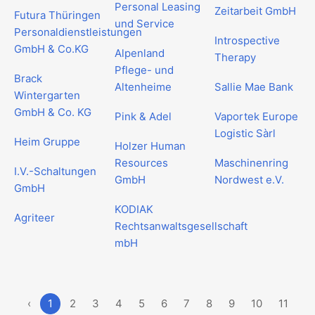
Personal Leasing
Zeitarbeit GmbH
Futura Thüringen
und Service
Personaldienstleistungen
Introspective
GmbH & Co.KG
Alpenland
Therapy
Pflege- und
Brack
Altenheime
Sallie Mae Bank
Wintergarten
GmbH & Co. KG
Pink & Adel
Vaportek Europe
Logistic Sàrl
Heim Gruppe
Holzer Human
Resources
Maschinenring
I.V.-Schaltungen
GmbH
Nordwest e.V.
GmbH
KODIAK
Agriteer
Rechtsanwaltsgesellschaft
mbH
‹
1
2
3
4
5
6
7
8
9
10
11