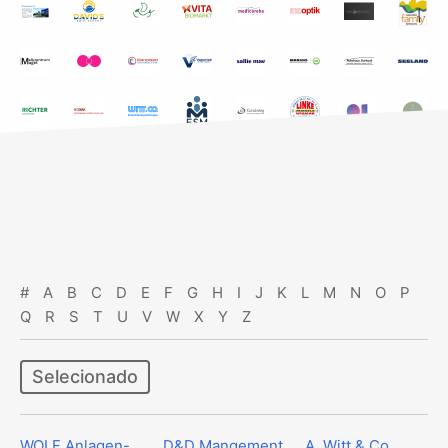
#
A
B
C
D
E
F
G
H
I
J
K
L
M
N
O
P
Q
R
S
T
U
V
W
X
Y
Z
Selecionado
WOLF Anlagen-
D&D Mangement
A. Witt & Co.