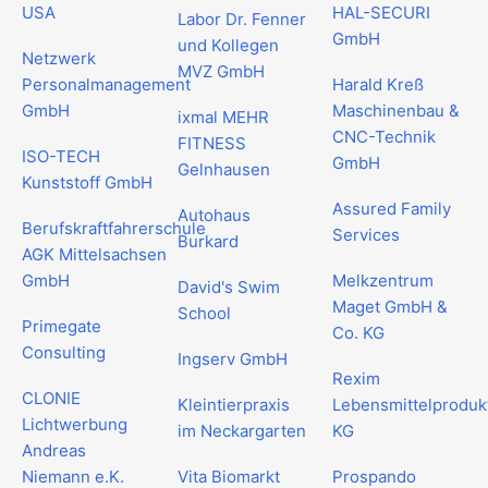
USA
HAL-SECURI
Labor Dr. Fenner
GmbH
und Kollegen
Netzwerk
MVZ GmbH
Personalmanagement
Harald Kreß
GmbH
Maschinenbau &
ixmal MEHR
CNC-Technik
FITNESS
ISO-TECH
GmbH
Gelnhausen
Kunststoff GmbH
Assured Family
Autohaus
Berufskraftfahrerschule
Services
Burkard
AGK Mittelsachsen
GmbH
Melkzentrum
David's Swim
Maget GmbH &
School
Primegate
Co. KG
Consulting
Ingserv GmbH
Rexim
CLONIE
Kleintierpraxis
Lebensmittelproduk
Lichtwerbung
im Neckargarten
KG
Andreas
Niemann e.K.
Vita Biomarkt
Prospando