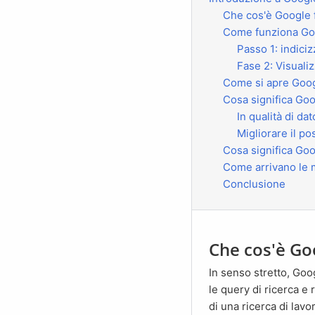
Che cos'è Google
Come funziona Go
Passo 1: indic
Fase 2: Visuali
Come si apre Goo
Cosa significa Goo
In qualità di da
Migliorare il 
Cosa significa Go
Come arrivano le 
Conclusione
Che cos'è Goo
In senso stretto, Google for Jobs è un'estensione della normale ricerca su Google. Google analizza tutte
le query di ricerca e 
di una ricerca di lavo