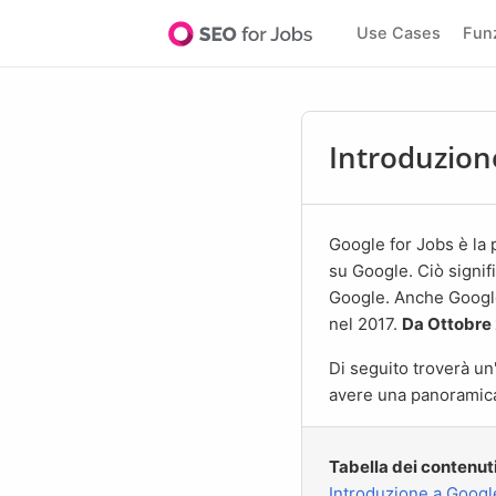
Use Cases
Fun
Introduzion
Google for Jobs è la più grande agenzia di lavoro al mondo. Oltre il 72% di tutte le ricerche di lavoro inizia
su Google. Ciò signif
Google. Anche Google 
nel 2017.
Da Ottobre 
Di seguito troverà un'introduzione al mondo di Google for Jobs con tutte le informazioni importanti per
avere una panoramic
Tabella dei contenut
Introduzione a Googl