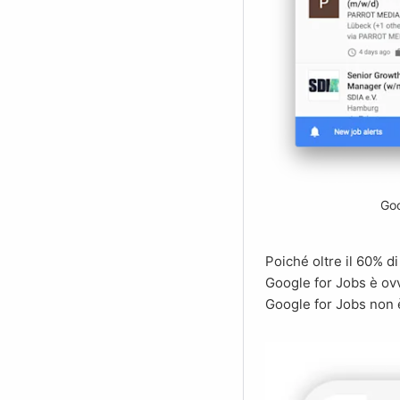
Goo
Poiché oltre il 60% di tutte le ricerche in tutto il mondo vengono effettuate tramite smartphone o tablet,
Google for Jobs è ovv
Google for Jobs non è