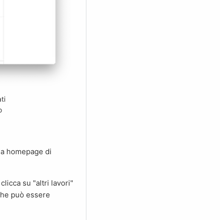
ti
o
 che può essere