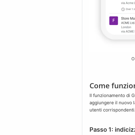
Ol
Come funzion
Il funzionamento di Google for Jobs può essere suddiviso in due fasi. Nella prima fase, Google deve
aggiungere il nuovo l
utenti corrispondenti
Passo 1: indiciz