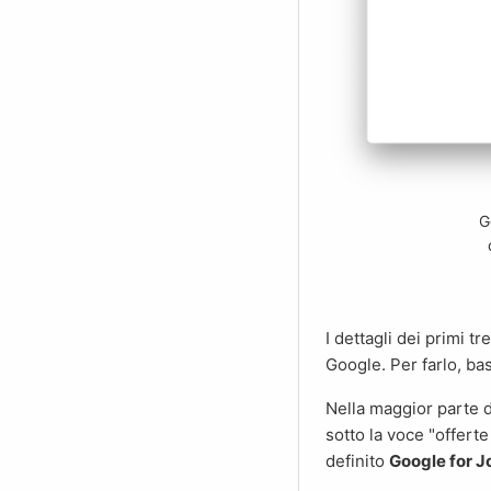
G
I dettagli dei primi tre annunci di lavoro possono essere visualizzati direttamente sulla homepage di
Google. Per farlo, bas
Nella maggior parte dei casi, si troveranno molte più offerte di lavoro. Non appena si clicca su "altri lavori"
sotto la voce "offert
definito
Google for J