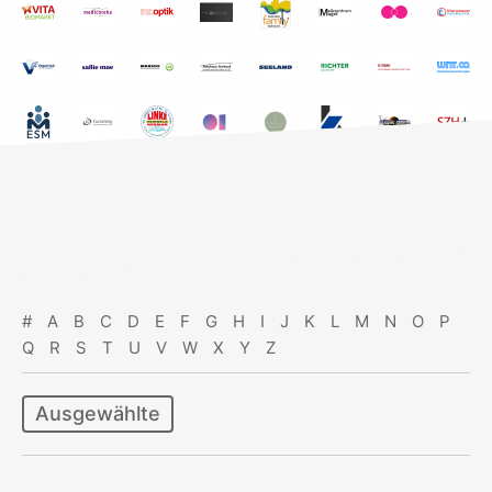
#
A
B
C
D
E
F
G
H
I
J
K
L
M
N
O
P
Q
R
S
T
U
V
W
X
Y
Z
Ausgewählte