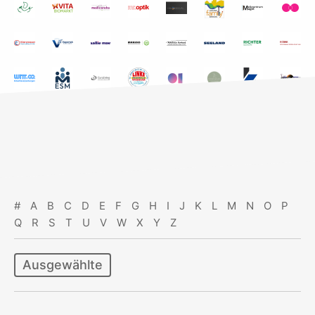
#
A
B
C
D
E
F
G
H
I
J
K
L
M
N
O
P
Q
R
S
T
U
V
W
X
Y
Z
Ausgewählte