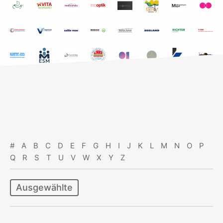
#
A
B
C
D
E
F
G
H
I
J
K
L
M
N
O
P
Q
R
S
T
U
V
W
X
Y
Z
Ausgewählte