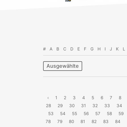
#
A
B
C
D
E
F
G
H
I
J
K
L
Ausgewählte
‹
1
2
3
4
5
6
7
8
28
29
30
31
32
33
34
53
54
55
56
57
58
59
78
79
80
81
82
83
84