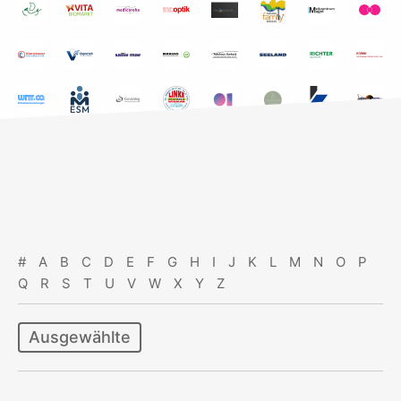
#
A
B
C
D
E
F
G
H
I
J
K
L
M
N
O
P
Q
R
S
T
U
V
W
X
Y
Z
Ausgewählte