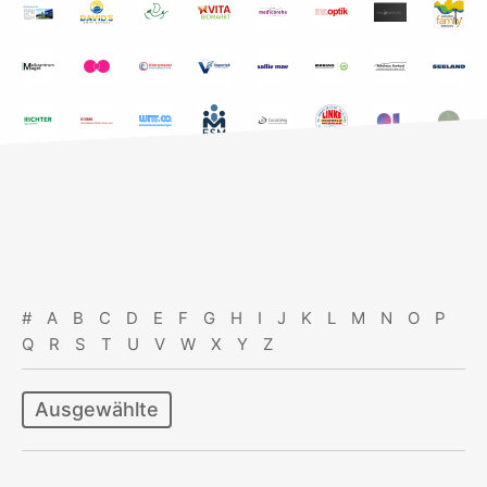
#
A
B
C
D
E
F
G
H
I
J
K
L
M
N
O
P
Q
R
S
T
U
V
W
X
Y
Z
Ausgewählte