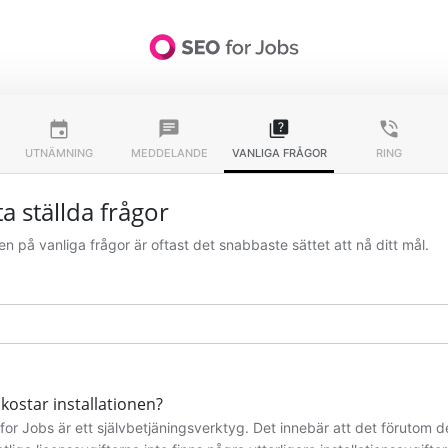
insert_invitation
chat
quiz
phone_in_talk
Villkor och bestämmelser
-
Kontakt
-
Dataskydd
-
Sekretessinställningar
UTNÄMNING
MEDDELANDE
VANLIGA FRÅGOR
RING
SEO for Jobs GmbH - Hamburg, Tyskland - HRB nr 132833
fta ställda frågor
en på vanliga frågor är oftast det snabbaste sättet att nå ditt mål.
h
kostar installationen?
for Jobs är ett självbetjäningsverktyg. Det innebär att det förutom d