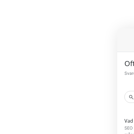
Impressum
-
O
Svar
searc
Vad 
SEO 