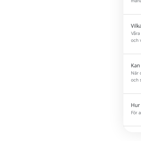
månat
Måna
på pr
Vilk
Våra 
och 
pake
jobb
Kan 
När 
och 
nästa
möjli
nedgr
Hur 
För 
Förn