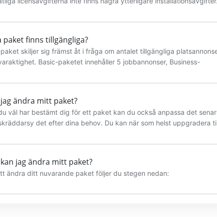
liga licensavgifterna inte finns några ytterligare installationsavgifter
dskostnaden varierar beroende på vilket paket du väljer. Ta en titt
isöversikt prislista.
a paket finns tillgängliga?
paket skiljer sig främst åt i fråga om antalet tillgängliga platsannons
varaktighet. Basic-paketet innehåller 5 jobbannonser, Business-
tet 25 jobbannonser och Enterprise-paketet ett obegränsat antal
annonser.
jag ändra mitt paket?
du väl har bestämt dig för ett paket kan du också anpassa det sena
skräddarsy det efter dina behov. Du kan när som helst uppgradera til
 större paket eller byta till en längre minimiperiod. Det är också
gt att när som helst lägga till ytterligare platsannonser. En
adering är alltid möjlig i slutet av minimiperioden.
kan jag ändra mitt paket?
att ändra ditt nuvarande paket följer du stegen nedan:
yas mitt paket automatiskt?