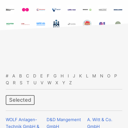
#
A
B
C
D
E
F
G
H
I
J
K
L
M
N
O
P
Q
R
S
T
U
V
W
X
Y
Z
Selected
WOLF Anlagen-
D&D Mangement
A. Witt & Co.
Technik GmbH &
GmbH
GmbH