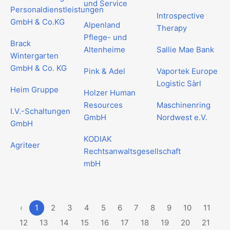
und Service
Personaldienstleistungen
Introspective
GmbH & Co.KG
Alpenland
Therapy
Pflege- und
Brack
Altenheime
Sallie Mae Bank
Wintergarten
GmbH & Co. KG
Pink & Adel
Vaportek Europe
Logistic Sàrl
Heim Gruppe
Holzer Human
Resources
Maschinenring
I.V.-Schaltungen
GmbH
Nordwest e.V.
GmbH
KODIAK
Agriteer
Rechtsanwaltsgesellschaft
mbH
‹
1
2
3
4
5
6
7
8
9
10
11
12
13
14
15
16
17
18
19
20
21