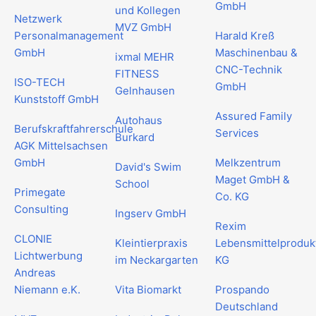
GmbH
und Kollegen
Netzwerk
MVZ GmbH
Personalmanagement
Harald Kreß
GmbH
Maschinenbau &
ixmal MEHR
CNC-Technik
FITNESS
ISO-TECH
GmbH
Gelnhausen
Kunststoff GmbH
Assured Family
Autohaus
Berufskraftfahrerschule
Services
Burkard
AGK Mittelsachsen
GmbH
Melkzentrum
David's Swim
Maget GmbH &
School
Primegate
Co. KG
Consulting
Ingserv GmbH
Rexim
CLONIE
Kleintierpraxis
Lebensmittelproduk
Lichtwerbung
im Neckargarten
KG
Andreas
Niemann e.K.
Vita Biomarkt
Prospando
Deutschland