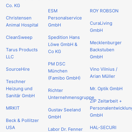
Co. KG
ESM
ROY ROBSON
Christensen
Personalservice
CuraLiving
Animal Hospital
GmbH
GmbH
CleanSweep
Spedition Hans
Mecklenburger
Löwe GmbH &
Tarus Products
Backstuben
Co KG
LLC
GmbH
PM DSC
SourceHire
Vino Vilnius /
München
Arian Müller
(Famibo GmbH)
Teschner
Heizung und
Mr. Optik GmbH
Richter
Sanitär GmbH
Unternehmensgruppe
ZIP Zeitarbeit +
MRKIT
Personalentwicklun
Gustav Seeland
GmbH
GmbH
Beck & Pollitzer
USA
HAL-SECURI
Labor Dr. Fenner