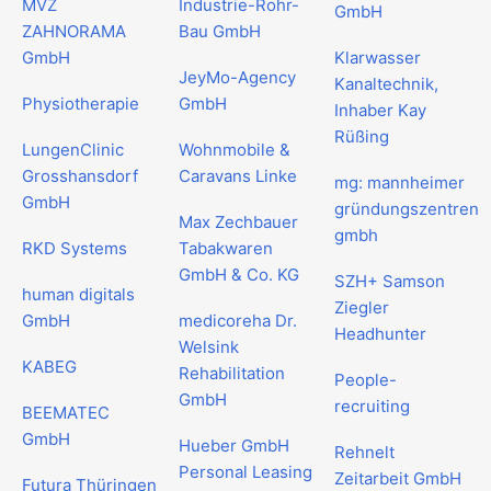
MVZ
Industrie-Rohr-
GmbH
ZAHNORAMA
Bau GmbH
GmbH
Klarwasser
JeyMo-Agency
Kanaltechnik,
Physiotherapie
GmbH
Inhaber Kay
Rüßing
LungenClinic
Wohnmobile &
Grosshansdorf
Caravans Linke
mg: mannheimer
GmbH
gründungszentren
Max Zechbauer
gmbh
RKD Systems
Tabakwaren
GmbH & Co. KG
SZH+ Samson
human digitals
Ziegler
GmbH
medicoreha Dr.
Headhunter
Welsink
KABEG
Rehabilitation
People-
GmbH
recruiting
BEEMATEC
GmbH
Hueber GmbH
Rehnelt
Personal Leasing
Zeitarbeit GmbH
Futura Thüringen