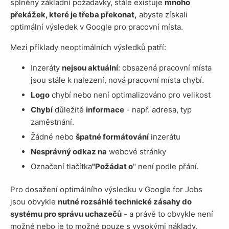
splněny základní požadavky, stále existuje
mnoho
překážek, které je třeba překonat,
abyste získali
optimální výsledek v Google pro pracovní místa.
Mezi příklady neoptimálních výsledků patří:
Inzeráty
nejsou aktuální
: obsazená pracovní místa
jsou stále k nalezení, nová pracovní místa chybí.
Logo
chybí nebo není optimalizováno pro velikost
Chybí
důležité
informace
- např. adresa, typ
zaměstnání.
Žádné nebo
špatné formátování
inzerátu
Nesprávný odkaz na
webové stránky
Označení tlačítka
"Požádat o
" není podle přání.
Pro dosažení optimálního výsledku v Google for Jobs
jsou obvykle
nutné rozsáhlé technické zásahy do
systému pro správu uchazečů
- a právě to obvykle není
možné nebo je to možné pouze s vysokými náklady,