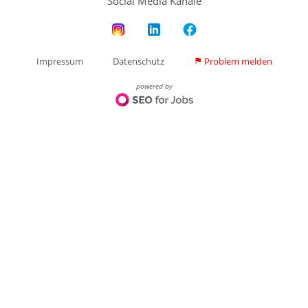
Social Media Kanäle
Impressum
Datenschutz
Problem melden
flag