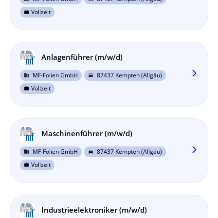
Vollzeit
work
Anlagenführer (m/w/d)
arrow_forward_ios
MF-Folien GmbH
87437 Kempten (Allgäu)
business
directions_car
Vollzeit
work
Maschinenführer (m/w/d)
arrow_forward_ios
MF-Folien GmbH
87437 Kempten (Allgäu)
business
directions_car
Vollzeit
work
Industrieelektroniker (m/w/d)