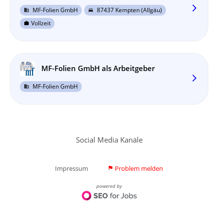
arrow_forward_ios
MF-Folien GmbH
87437 Kempten (Allgäu)
business
directions_car
Vollzeit
work
MF-Folien GmbH als Arbeitgeber
arrow_forward_ios
MF-Folien GmbH
business
Social Media Kanäle
Impressum
Problem melden
flag