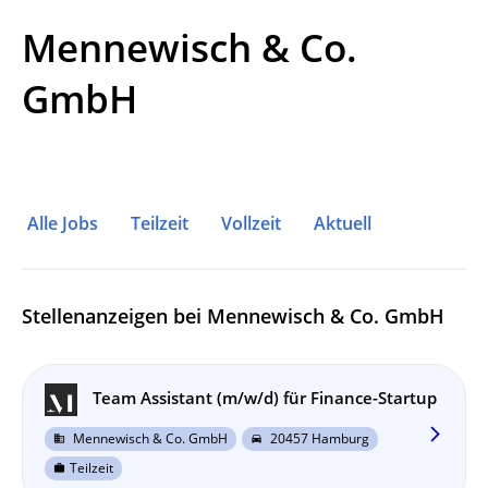
Mennewisch & Co.
GmbH
Alle Jobs
Teilzeit
Vollzeit
Aktuell
Stellenanzeigen bei Mennewisch & Co. GmbH
Team Assistant (m/w/d) für Finance-Startup
arrow_forward_ios
Mennewisch & Co. GmbH
20457 Hamburg
business
directions_car
Teilzeit
work