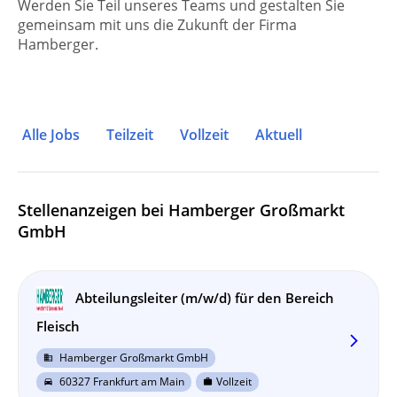
Werden Sie Teil unseres Teams und gestalten Sie
gemeinsam mit uns die Zukunft der Firma
Hamberger.
Alle Jobs
Teilzeit
Vollzeit
Aktuell
Stellenanzeigen bei Hamberger Großmarkt
GmbH
Abteilungsleiter (m/w/d) für den Bereich
Fleisch
arrow_forward_ios
Hamberger Großmarkt GmbH
business
60327 Frankfurt am Main
Vollzeit
directions_car
work