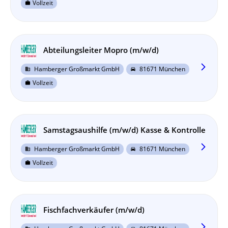
Vollzeit
work
Abteilungsleiter Mopro (m/w/d)
arrow_forward_ios
Hamberger Großmarkt GmbH
81671 München
business
directions_car
Vollzeit
work
Samstagsaushilfe (m/w/d) Kasse & Kontrolle
arrow_forward_ios
Hamberger Großmarkt GmbH
81671 München
business
directions_car
Vollzeit
work
Fischfachverkäufer (m/w/d)
arrow_forward_ios