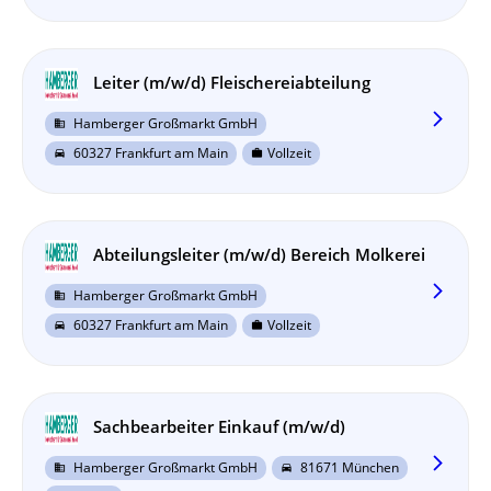
Leiter (m/w/d) Fleischereiabteilung
arrow_forward_ios
Hamberger Großmarkt GmbH
business
60327 Frankfurt am Main
Vollzeit
directions_car
work
Abteilungsleiter (m/w/d) Bereich Molkerei
arrow_forward_ios
Hamberger Großmarkt GmbH
business
60327 Frankfurt am Main
Vollzeit
directions_car
work
Sachbearbeiter Einkauf (m/w/d)
arrow_forward_ios
Hamberger Großmarkt GmbH
81671 München
business
directions_car