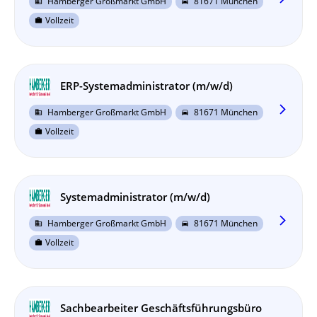
Hamberger Großmarkt GmbH
81671 München
business
directions_car
Vollzeit
work
ERP-Systemadministrator (m/w/d)
arrow_forward_ios
Hamberger Großmarkt GmbH
81671 München
business
directions_car
Vollzeit
work
Systemadministrator (m/w/d)
arrow_forward_ios
Hamberger Großmarkt GmbH
81671 München
business
directions_car
Vollzeit
work
Sachbearbeiter Geschäftsführungsbüro