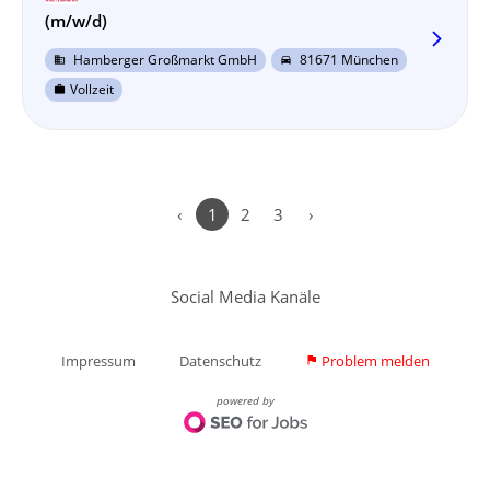
(m/w/d)
arrow_forward_ios
Hamberger Großmarkt GmbH
81671 München
business
directions_car
Vollzeit
work
‹
1
2
3
›
Social Media Kanäle
Impressum
Datenschutz
Problem melden
flag