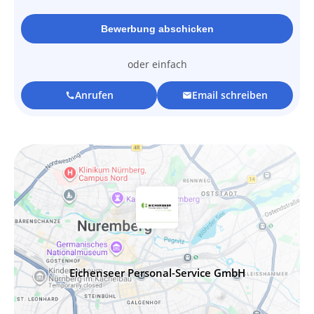
Bewerbung abschicken
oder einfach
Anrufen
Email schreiben
call
mail
Eichenseer Personal-Service GmbH