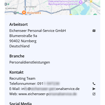
Arbeitsort
Eichenseer Personal-Service GmbH
map
Blumenstraße 9a
90402 Nürnberg
Deutschland
Branche
Personaldienstleistungen
Kontakt
Recruiting Team
Telefonnummer:
091
1-597230
call
E-Mail:
in
fo
@
eichenseer-pers
onalservice.de
send
Web:
www.eichenseer-p
ersonalservice.de
open_in_new
Social Media