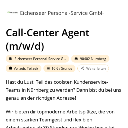
Eichenseer Personal-Service GmbH
Call-Center Agent
(m/w/d)
Eichenseer Personal-Service GmbH
90402 Nürnberg
business
directions_car
Vollzeit,
Teilzeit
16
€ / Stunde
Weiterleiten
work
money
share
Hast du Lust, Teil des coolsten Kundenservice-
Teams in Nürnberg zu werden? Dann bist du bei uns
genau an der richtigen Adresse!
Wir bieten dir topmoderne Arbeitsplätze, die von
einem starken Teamgeist und flexiblen
Arbeitszeiten ab 30 Stunden pro Woche begleitet