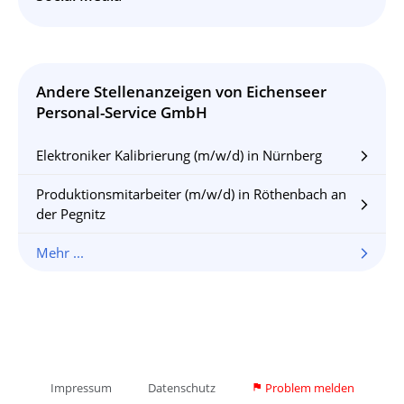
Andere Stellenanzeigen von
Eichenseer
Personal-Service GmbH
Elektroniker Kalibrierung (m/w/d) in Nürnberg
arrow_forward_ios
Produktionsmitarbeiter (m/w/d) in Röthenbach an
arrow_forward_ios
der Pegnitz
Mehr ...
arrow_forward_ios
Impressum
Datenschutz
Problem melden
flag