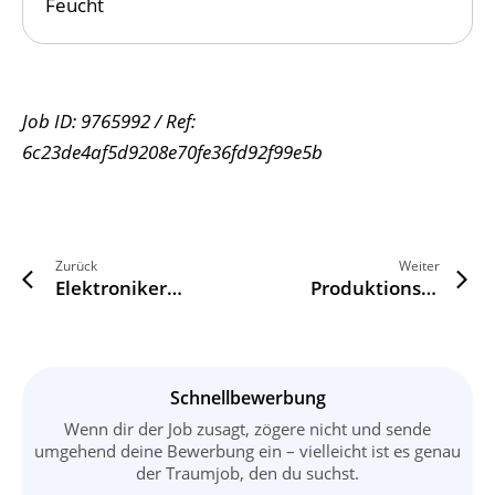
Feucht
Job ID: 9765992 / Ref:
6c23de4af5d9208e70fe36fd92f99e5b
Zurück
Weiter
arrow_back_ios
arrow_forward_ios
Elektroniker Kalibrierung (m/w/d) in Nürnberg
Produktionsmitarbeiter (m/w/d) in Röthenbach an der Pegnitz
Schnellbewerbung
Wenn dir der Job zusagt, zögere nicht und sende
umgehend deine Bewerbung ein – vielleicht ist es genau
der Traumjob, den du suchst.