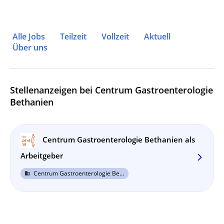
Alle Jobs
Teilzeit
Vollzeit
Aktuell
Über uns
Stellenanzeigen bei Centrum Gastroenterologie
Bethanien
Centrum Gastroenterologie Bethanien als
Arbeitgeber
arrow_forward_ios
Centrum Gastroenterologie Bethanien
business