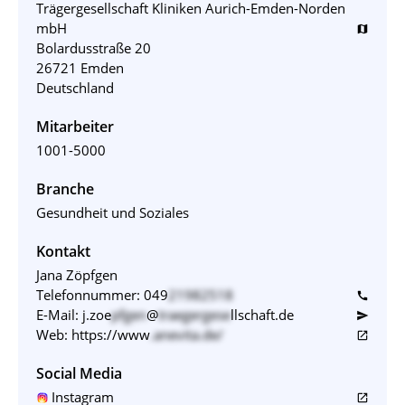
Trägergesellschaft Kliniken Aurich-Emden-Norden
mbH
map
Bolardusstraße 20
26721 Emden
Deutschland
Mitarbeiter
1001-5000
Branche
Gesundheit und Soziales
Kontakt
Jana Zöpfgen
Telefonnummer:
049
21982518
call
E-Mail:
j.zoe
pfgen
@
traegergese
llschaft.de
send
Web:
https://www
.anevita.de/
open_in_new
Social Media
Instagram
open_in_new