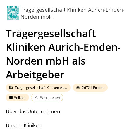
Trägergesellschaft Kliniken Aurich-Emden-
Norden mbH
Trägergesellschaft
Kliniken Aurich-Emden-
Norden mbH als
Arbeitgeber
Trägergesellschaft Kliniken Aurich-Emden-Norden mbH
26721 Emden
business
directions_car
Vollzeit
Weiterleiten
work
share
Über das Unternehmen
Unsere Kliniken