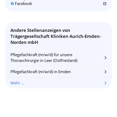
Facebook
open_in_new
Andere Stellenanzeigen von
Trägergesellschaft Kliniken Aurich-Emden-
Norden mbH
Pflegefachkraft (m/w/d) für unsere
arrow_forward_ios
Thoraxchirurgie in Leer (Ostfriesland)
Pflegefachkraft (m/w/d) in Emden
arrow_forward_ios
Mehr ...
arrow_forward_ios