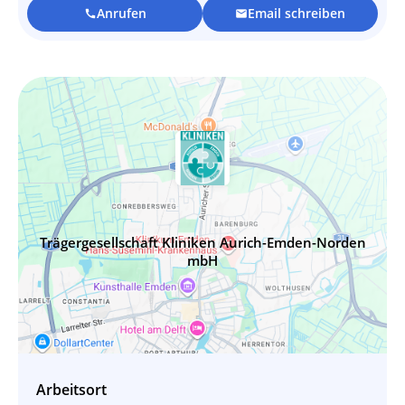
Anrufen
Email schreiben
call
mail
Trägergesellschaft Kliniken Aurich-Emden-Norden
mbH
Arbeitsort