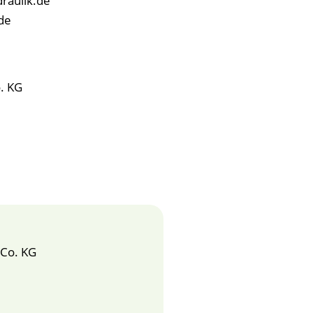
raulik.de
de
. KG
Co. KG