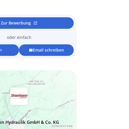
Zur Bewerbung
open_in_new
oder einfach
n
Email schreiben
mail
nn Hydraulik GmbH & Co. KG