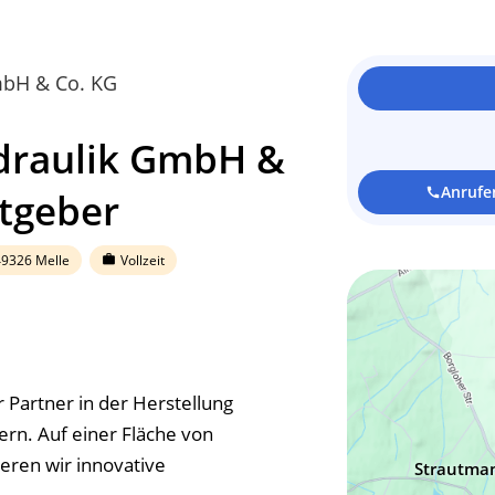
mbH & Co. KG
draulik GmbH &
Anrufe
itgeber
call
9326 Melle
Vollzeit
work
r Partner in der Herstellung
rn. Auf einer Fläche von
eren wir innovative
Strautma