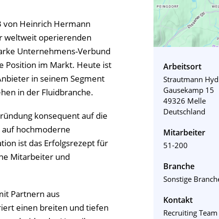
3 von Heinrich Hermann
er weltweit operierenden
starke Unternehmens-Verbund
e Position im Markt. Heute ist
Arbeitsort
nbieter in seinem Segment
Strautmann Hyd
Gausekamp 15
ehen in der Fluidbranche.
49326 Melle
Deutschland
gründung konsequent auf die
e auf hochmoderne
Mitarbeiter
ion ist das Erfolgsrezept für
51-200
ne Mitarbeiter und
Branche
Sonstige Branch
it Partnern aus
Kontakt
ert einen breiten und tiefen
Recruiting Team