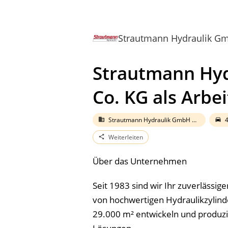
Strautmann Hydraulik G
Strautmann Hy
Co. KG als Arbe
Strautmann Hydraulik GmbH & Co. KG
4
business
directions_car
Weiterleiten
share
Über das Unternehmen
Seit 1983 sind wir Ihr zuverlässige
von hochwertigen Hydraulikzylinde
29.000 m² entwickeln und produzi