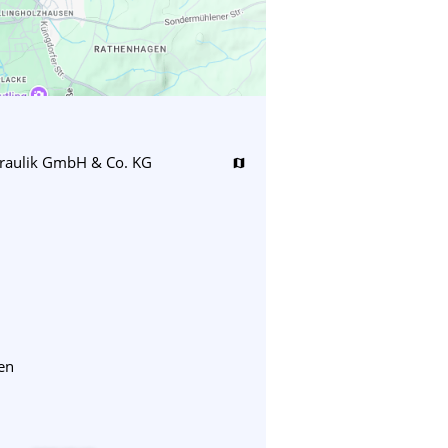
raulik GmbH & Co. KG
map
en