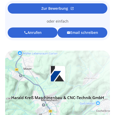
Zur Bewerbung
open_in_new
oder einfach
Anrufen
Email schreiben
call
mail
Harald Kreß Maschinenbau & CNC-Technik GmbH