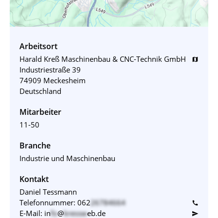
Arbeitsort
Harald Kreß Maschinenbau & CNC-Technik GmbH
map
Industriestraße 39
74909 Meckesheim
Deutschland
Mitarbeiter
11-50
Branche
Industrie und Maschinenbau
Kontakt
Daniel Tessmann
Telefonnummer:
062
26784664
call
E-Mail:
in
fo
@
kressw
eb.de
send