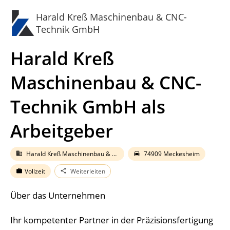
Harald Kreß Maschinenbau & CNC-
Technik GmbH
Harald Kreß
Maschinenbau & CNC-
Technik GmbH als
Arbeitgeber
Harald Kreß Maschinenbau & CNC-Technik GmbH
74909 Meckesheim
business
directions_car
Vollzeit
Weiterleiten
work
share
Über das Unternehmen
Ihr kompetenter Partner in der Präzisionsfertigung