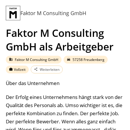
Faktor M Consulting GmbH
Faktor M Consulting
GmbH als Arbeitgeber
Faktor M Consulting GmbH
57258 Freudenberg
business
directions_car
Vollzeit
Weiterleiten
work
share
Über das Unternehmen
Der Erfolg eines Unternehmens hängt stark von der
Qualität des Personals ab. Umso wichtiger ist es, die
perfekte Kombination zu finden. Der perfekte Job.
Der perfekte Bewerber. Wenn alles ganz einfach
wird. Wenn Eins und Eins zusammenpasst - dafür