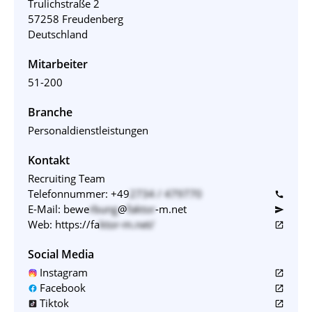
Trulichstraße 2
57258 Freudenberg
Deutschland
Mitarbeiter
51-200
Branche
Personaldienstleistungen
Kontakt
Recruiting Team
Telefonnummer:
+49
2734 / 479770
call
E-Mail:
bewe
rbung
@
faktor
-m.net
send
Web:
https://fa
ktor-m.net/
open_in_new
Social Media
Instagram
open_in_new
Facebook
open_in_new
Tiktok
open_in_new